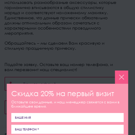
использовать разнообразные аксессуары, которые
гармонично вписываются в общую стилистику
наряда и соответствуют наложенному макияжу.
Единственное, что данные прически обязательно
должны оптимальным образом сочетаться с
характерными особенностями проводимого
мероприятия.
Обращайтесь – мы сделаем Вам красивую и
стильную праздничную прическу.
Подайте заявку. Оставьте ваш номер телефона, и
вам перезвонит наш специалист!
Скидка 20% на первый визит
Оставьте свои данные, и наш менеджер свяжется с вами в
ближайшее время.
ОТПРАВИТЬ