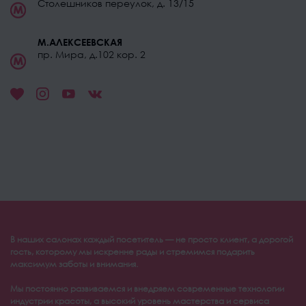
Столешников переулок, д. 13/15
М.АЛЕКСЕЕВСКАЯ
пр. Мира, д.102 кор. 2
В наших салонах каждый посетитель — не просто клиент, а дорогой
гость, которому мы искренне рады и стремимся подарить
максимум заботы и внимания.
Мы постоянно развиваемся и внедряем современные технологии
индустрии красоты, а высокий уровень мастерства и сервиса