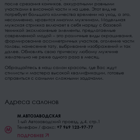
после срезания кончиков, аккуратными ровными
участками в височной части и на шее. Этот вид не
потребует большого количества времени на уход, а это,
несомненно, нравится многим мужчинам. Модельная
мужская стрижка включает в себя наряду с базовой
техникой эксклюзивные элементы, предлагаемые
современной модой – это различные виды окрашивания,
формирование ассиметричных участков, оголение части
головы, нанесение тату, выбривание изображений и так
далее. Обновлять свою прическу любому мужчине
желательно не реже одного раза в месяц.
Обращайтесь в наш салон красоты, где Вас ждут
стилисты и мастера высокой квалификации, готовые
справиться с самыми сложными задачами.
Адреса салонов
М.АВТОЗАВОДСКАЯ
1-ый Автозаводский проезд, д.4, стр.1
Телефон / факс:
+7 969 123-97-77
ПОДРОБНЕЕ