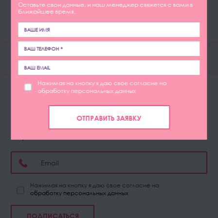
Оставьте свои данные, и наш менеджер свяжется с вами в
ближайшее время.
Успейте на лучшие условия!
Подпишитесь, чтобы не пропустить выгодные акции и
новые услуги.
Нажимая на кнопку я даю свое согласие на
обработку персональных данных
Подписаться
ОТПРАВИТЬ ЗАЯВКУ
Укажите ваш e-mail и будьте в курсе всех новиное и
акций
Нажимая на кнопку я даю свое согласие на
обработку персональных данных
ПОДПИСАТЬСЯ