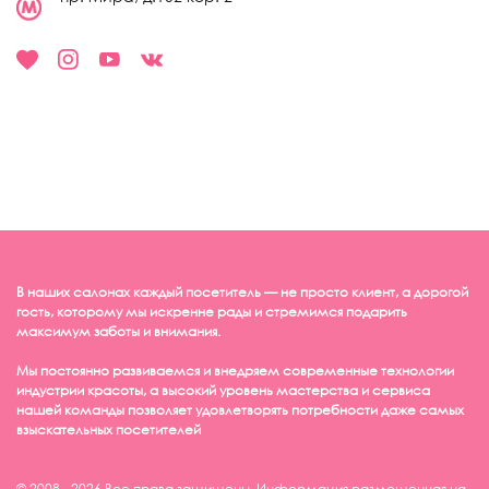
В наших салонах каждый посетитель — не просто клиент, а дорогой
гость, которому мы искренне рады и стремимся подарить
максимум заботы и внимания.
Мы постоянно развиваемся и внедряем современные технологии
индустрии красоты, а высокий уровень мастерства и сервиса
нашей команды позволяет удовлетворять потребности даже самых
взыскательных посетителей
© 2008 - 2026 Все права защищены. Информация размещенная на