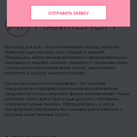
ОТПРАВИТЬ ЗАЯВКУ
Spa-уход для рук – это комплексный подход, который
позволяет сделать кожу рук гладкой и нежной.
Процедуры, выполненные высококвалифицированными
мастерами нашего салона, очищают и увлажняют кожу,
стимулируют восстановление клеток, увеличивают
упругость и защиту кожного покрова.
Салон красоты «Маникюрофф» - это опытные
специалисты и профессиональные косметические
средства от лучших мировых фирм-изготовителей. Наши
мастера знают все о Spa-уходе для рук и постоянно
осваивают новые техники. Обращайтесь – у нас в
комфортной обстановке Вы сможете расслабиться и
получить качественные услуги.