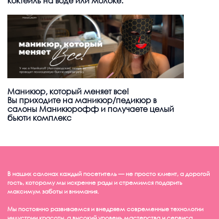
коктейль на воде или молоке.
Маникюр, который меняет все!
Вы приходите на маникюр/педикюр в
салоны Маникюрофф и получаете целый
бьюти комплекс
В наших салонах каждый посетитель — не просто клиент, а дорогой
гость, которому мы искренне рады и стремимся подарить
максимум заботы и внимания.
Мы постоянно развиваемся и внедряем современные технологии
индустрии красоты, а высокий уровень мастерства и сервиса