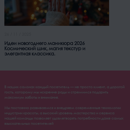
26 / 11 / 2025
Идеи новогоднего маникюра 2026
Космический шик, магия текстур и
элегантная классика.
В наших салонах каждый посетитель — не просто клиент, а дорогой
гость, которому мы искренне рады и стремимся подарить
максимум заботы и внимания.
Мы постоянно развиваемся и внедряем современные технологии
индустрии красоты, а высокий уровень мастерства и сервиса
нашей команды позволяет удовлетворять потребности даже самых
взыскательных посетителей