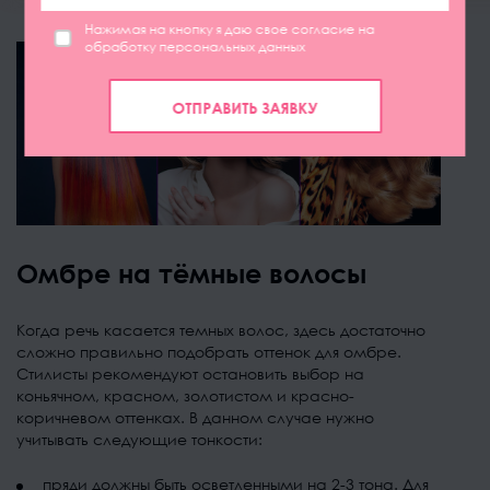
Нажимая на кнопку я даю свое согласие на
обработку персональных данных
ОТПРАВИТЬ ЗАЯВКУ
Омбре на тёмные волосы
Когда речь касается темных волос, здесь достаточно
сложно правильно подобрать оттенок для омбре.
Стилисты рекомендуют остановить выбор на
коньячном, красном, золотистом и красно-
коричневом оттенках. В данном случае нужно
учитывать следующие тонкости:
пряди должны быть осветленными на 2-3 тона. Для